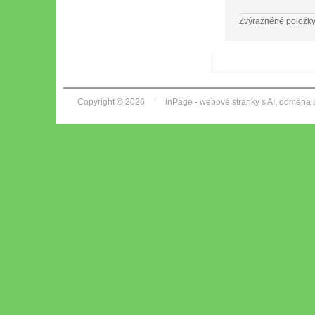
Zvýrazněné položky
Copyright © 2026
|
inPage -
webové stránky
s AI,
doména