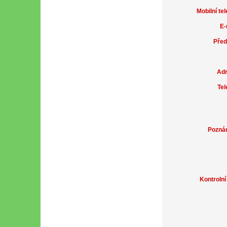
Mobilní tel
E-
Před
Adr
Tel
Pozná
Kontrolní